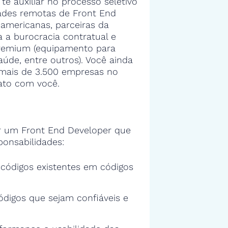
 te auxiliar no processo seletivo
ades remotas de Front End
americanas, parceiras da
 a burocracia contratual e
premium (equipamento para
aúde, entre outros). Você ainda
a mais de 3.500 empresas no
ato com você.
 um Front End Developer que
ponsabilidades:
s códigos existentes em códigos
ódigos que sejam confiáveis e