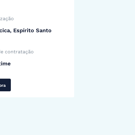
ização
cica, Espírito Santo
de contratação
time
ora