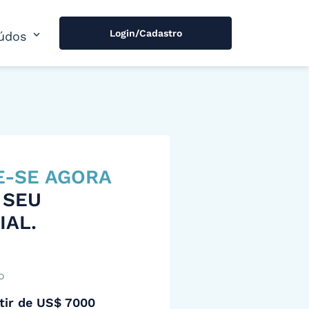
Login/Cadastro
expand_more
údos
E-SE AGORA
 SEU
IAL.
o
tir de US$ 7000