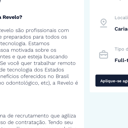
a Revelo?
Local
Caria
evelo são profissionais com
 e preparados para todos os
tecnologia. Estamos
Tipo 
soa motivada sobre os
entes e que esteja buscando
Full-
 Se você quer trabalhar remoto
de tecnologia dos Estados
efícios oferecidos no Brasil
Aplique-se ag
no odontológico, etc), a Revelo é
ma de recrutamento que agiliza
sso de contratação. Tendo seu