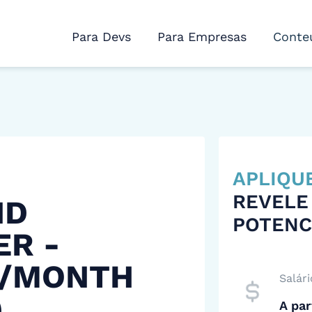
Para Devs
Para Empresas
Conte
APLIQU
REVELE
ND
POTENC
ER -
 /MONTH
Salári
)
A par