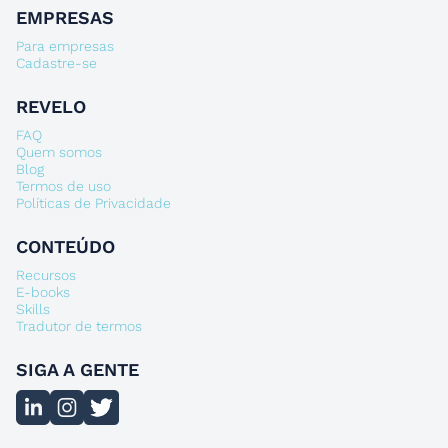
EMPRESAS
Para empresas
Cadastre-se
REVELO
FAQ
Quem somos
Blog
Termos de uso
Políticas de Privacidade
CONTEÚDO
Recursos
E-books
Skills
Tradutor de termos
SIGA A GENTE