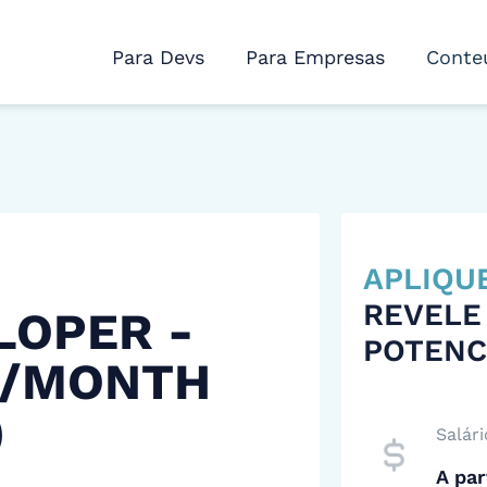
Para Devs
Para Empresas
Conte
APLIQU
REVELE
LOPER -
POTENC
 /MONTH
)
Salári
A par