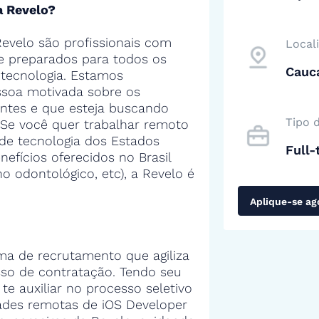
a Revelo?
evelo são profissionais com
Local
 e preparados para todos os
Cauca
tecnologia. Estamos
soa motivada sobre os
entes e que esteja buscando
Tipo 
 Se você quer trabalhar remoto
de tecnologia dos Estados
Full-
efícios oferecidos no Brasil
no odontológico, etc), a Revelo é
Aplique-se ag
ma de recrutamento que agiliza
sso de contratação. Tendo seu
 te auxiliar no processo seletivo
ades remotas de iOS Developer