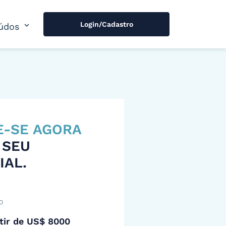
Login/Cadastro
expand_more
údos
E-SE AGORA
 SEU
IAL.
o
tir de US$ 8000