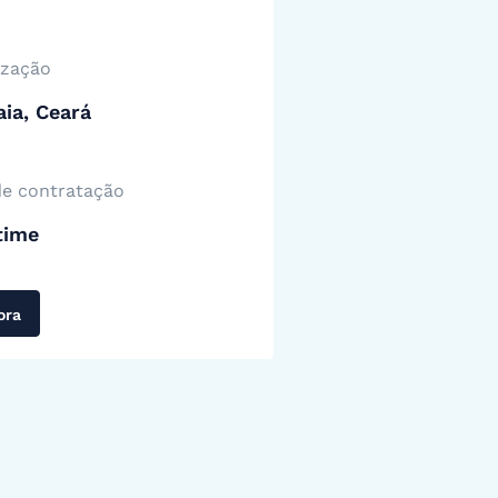
ização
ia, Ceará
de contratação
time
ora