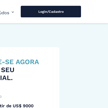
Login/Cadastro
expand_more
údos
E-SE AGORA
 SEU
IAL.
o
tir de US$ 9000