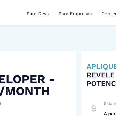
Para Devs
Para Empresas
Conte
APLIQU
REVELE
ELOPER -
POTENC
 /MONTH
)
Salári
A par