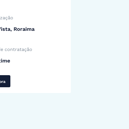
ização
ista, Roraima
de contratação
time
ora