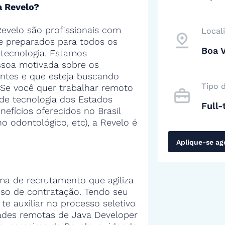
a Revelo?
evelo são profissionais com
Local
 e preparados para todos os
Boa V
tecnologia. Estamos
soa motivada sobre os
entes e que esteja buscando
Tipo 
 Se você quer trabalhar remoto
de tecnologia dos Estados
Full-
efícios oferecidos no Brasil
no odontológico, etc), a Revelo é
Aplique-se ag
ma de recrutamento que agiliza
sso de contratação. Tendo seu
 te auxiliar no processo seletivo
ades remotas de Java Developer