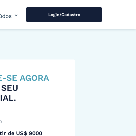
Login/Cadastro
expand_more
údos
E-SE AGORA
 SEU
IAL.
o
tir de US$ 9000