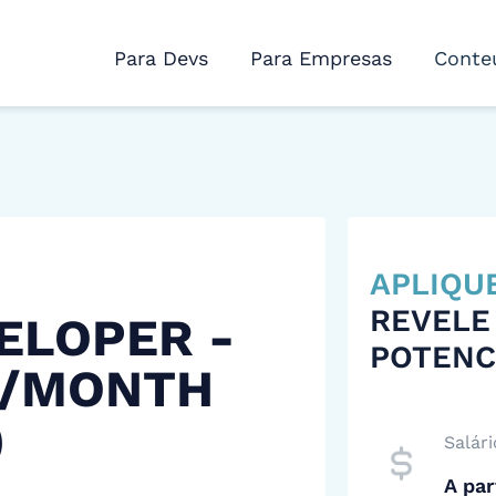
Para Devs
Para Empresas
Conte
APLIQU
REVELE
ELOPER -
POTENC
 /MONTH
)
Salári
A par