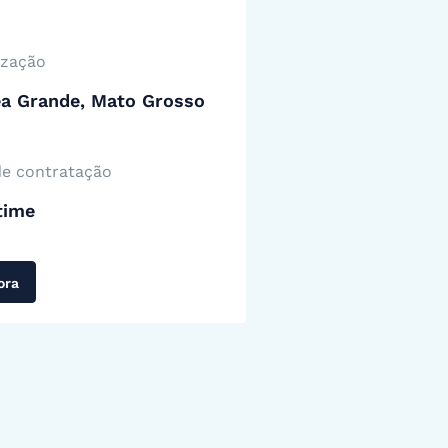
ização
ea Grande, Mato Grosso
de contratação
time
ora