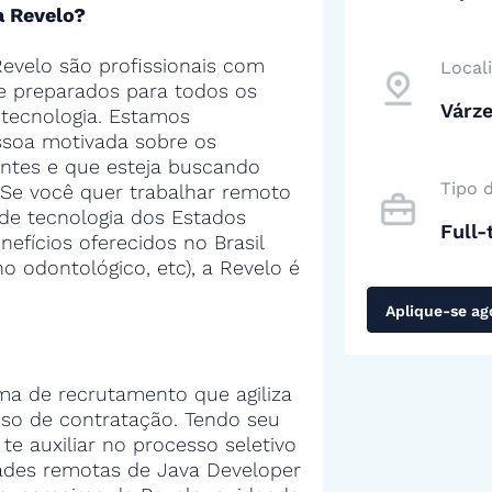
a Revelo?
evelo são profissionais com
Local
 e preparados para todos os
Várz
tecnologia. Estamos
soa motivada sobre os
entes e que esteja buscando
Tipo 
 Se você quer trabalhar remoto
de tecnologia dos Estados
Full-
efícios oferecidos no Brasil
no odontológico, etc), a Revelo é
Aplique-se ag
ma de recrutamento que agiliza
sso de contratação. Tendo seu
 te auxiliar no processo seletivo
ades remotas de Java Developer