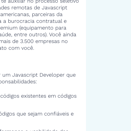
 te auxiliar no processo seletivo
des remotas de Javascript
americanas, parceiras da
 a burocracia contratual e
premium (equipamento para
aúde, entre outros). Você ainda
a mais de 3.500 empresas no
ato com você.
 um Javascript Developer que
ponsabilidades:
s códigos existentes em códigos
ódigos que sejam confiáveis e