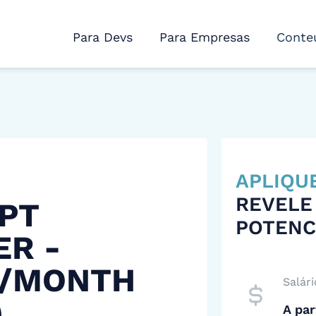
Para Devs
Para Empresas
Conte
APLIQU
REVELE
PT
POTENC
ER -
 /MONTH
Salári
)
A par