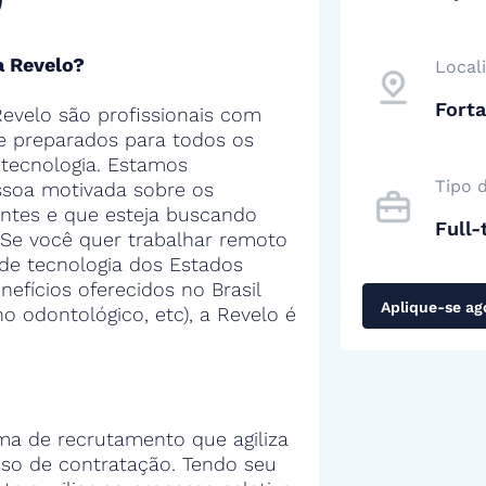
a Revelo?
Local
Forta
evelo são profissionais com
 e preparados para todos os
tecnologia. Estamos
Tipo 
soa motivada sobre os
entes e que esteja buscando
Full-
 Se você quer trabalhar remoto
de tecnologia dos Estados
efícios oferecidos no Brasil
Aplique-se ag
no odontológico, etc), a Revelo é
ma de recrutamento que agiliza
sso de contratação. Tendo seu