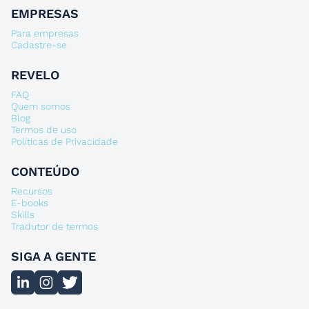
EMPRESAS
Para empresas
Cadastre-se
REVELO
FAQ
Quem somos
Blog
Termos de uso
Políticas de Privacidade
CONTEÚDO
Recursos
E-books
Skills
Tradutor de termos
SIGA A GENTE