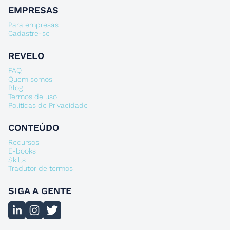
EMPRESAS
Para empresas
Cadastre-se
REVELO
FAQ
Quem somos
Blog
Termos de uso
Políticas de Privacidade
CONTEÚDO
Recursos
E-books
Skills
Tradutor de termos
SIGA A GENTE