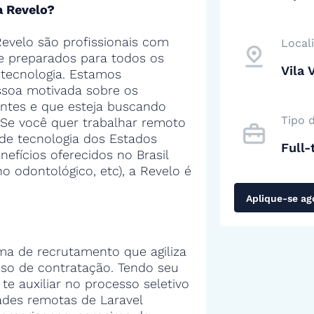
a Revelo?
evelo são profissionais com
Local
 e preparados para todos os
Vila 
tecnologia. Estamos
soa motivada sobre os
entes e que esteja buscando
Tipo 
 Se você quer trabalhar remoto
de tecnologia dos Estados
Full-
efícios oferecidos no Brasil
no odontológico, etc), a Revelo é
Aplique-se ag
ma de recrutamento que agiliza
sso de contratação. Tendo seu
 te auxiliar no processo seletivo
des remotas de Laravel