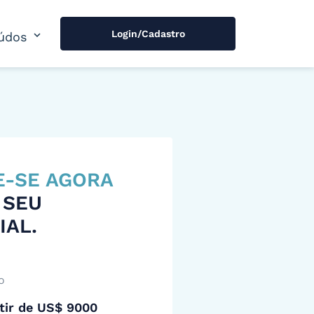
Login/Cadastro
expand_more
údos
E-SE AGORA
 SEU
IAL.
o
tir de US$ 9000