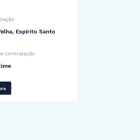
ização
Velha, Espírito Santo
de contratação
time
ora