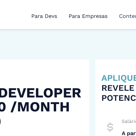
Para Devs
Para Empresas
Conte
APLIQU
REVELE
 DEVELOPER
POTENC
00 /MONTH
)
Salári
A par