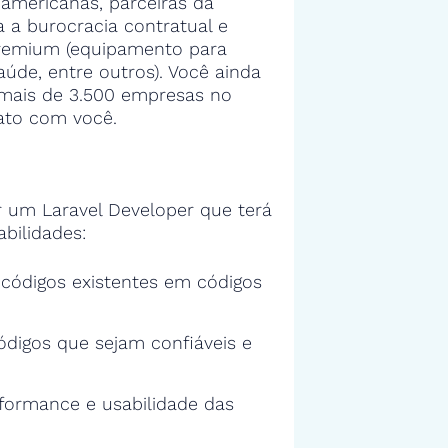
americanas, parceiras da
 a burocracia contratual e
premium (equipamento para
aúde, entre outros). Você ainda
a mais de 3.500 empresas no
ato com você.
 um Laravel Developer que terá
bilidades:
s códigos existentes em códigos
ódigos que sejam confiáveis e
rformance e usabilidade das