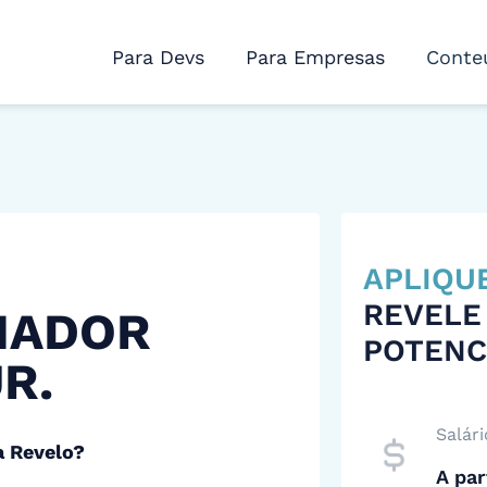
Para Devs
Para Empresas
Conte
APLIQU
REVELE
MADOR
POTENC
R.
Salári
a Revelo?
A par