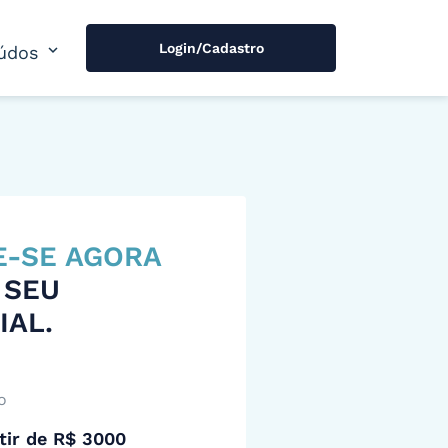
Login/Cadastro
expand_more
údos
E-SE AGORA
 SEU
IAL.
o
tir de R$ 3000