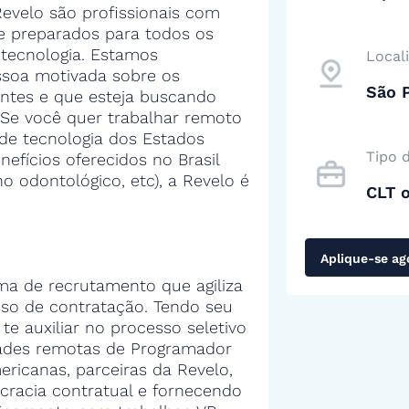
evelo são profissionais com
 e preparados para todos os
tecnologia. Estamos
Local
soa motivada sobre os
São P
entes e que esteja buscando
 Se você quer trabalhar remoto
de tecnologia dos Estados
Tipo 
efícios oferecidos no Brasil
no odontológico, etc), a Revelo é
CLT 
Aplique-se ag
ma de recrutamento que agiliza
sso de contratação. Tendo seu
 te auxiliar no processo seletivo
ades remotas de Programador
icanas, parceiras da Revelo,
cracia contratual e fornecendo