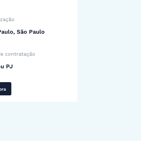
ização
aulo, São Paulo
de contratação
ou PJ
ora