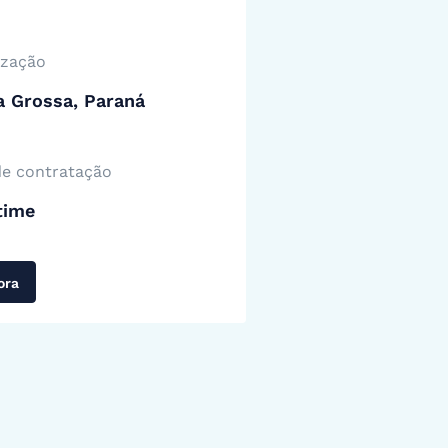
ização
a Grossa, Paraná
de contratação
time
ora