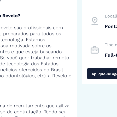
a Revelo?
Local
Pont
evelo são profissionais com
 e preparados para todos os
tecnologia. Estamos
Tipo 
soa motivada sobre os
entes e que esteja buscando
Full-
 Se você quer trabalhar remoto
de tecnologia dos Estados
efícios oferecidos no Brasil
Aplique-se ag
no odontológico, etc), a Revelo é
ma de recrutamento que agiliza
sso de contratação. Tendo seu