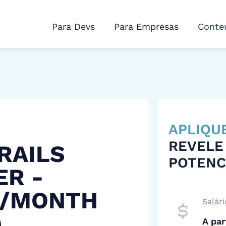
Para Devs
Para Empresas
Conte
APLIQU
REVELE
RAILS
POTENC
ER -
 /MONTH
Salári
)
A par