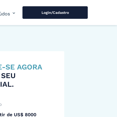
Login/Cadastro
expand_more
údos
E-SE AGORA
 SEU
IAL.
o
tir de US$ 8000