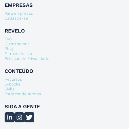
EMPRESAS
Para empresas
Cadastre-se
REVELO
FAQ
Quem somos
Blog
Termos de uso
Políticas de Privacidade
CONTEÚDO
Recursos
E-books
Skills
Tradutor de termos
SIGA A GENTE