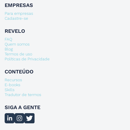
EMPRESAS
Para empresas
Cadastre-se
REVELO
FAQ
Quem somos
Blog
Termos de uso
Políticas de Privacidade
CONTEÚDO
Recursos
E-books
Skills
Tradutor de termos
SIGA A GENTE