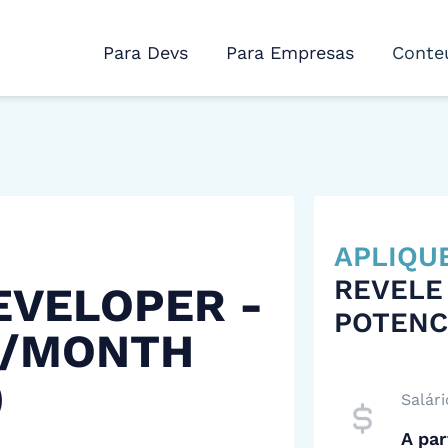
Para Devs
Para Empresas
Conte
APLIQU
REVELE
EVELOPER -
POTENC
 /MONTH
)
Salári
A par