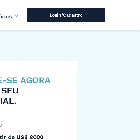
Login/Cadastro
expand_more
údos
E-SE AGORA
 SEU
IAL.
o
tir de US$ 8000