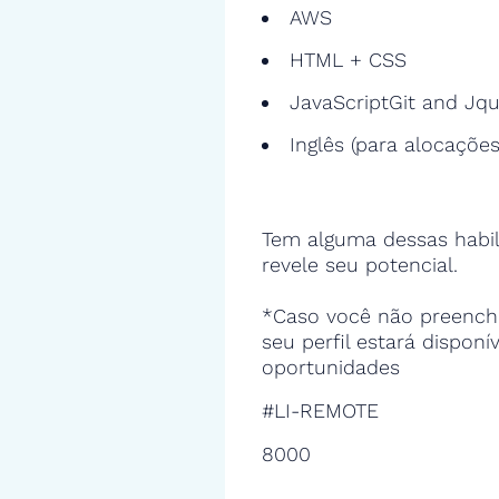
AWS
HTML + CSS
JavaScriptGit and Jq
Inglês (para alocações
Tem alguma dessas habil
revele seu potencial.
*Caso você não preencha
seu perfil estará disponí
oportunidades
#LI-REMOTE
8000