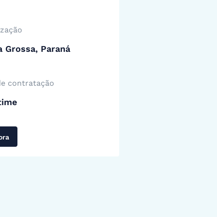
ização
a Grossa, Paraná
de contratação
time
ora