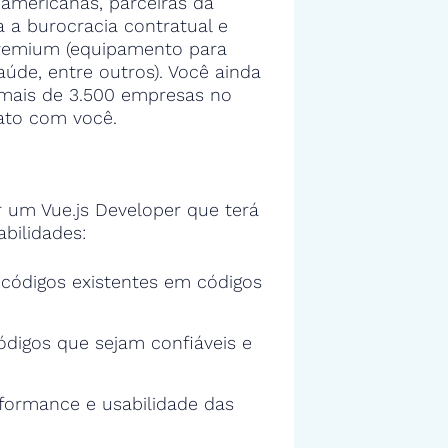
americanas, parceiras da
 a burocracia contratual e
premium (equipamento para
aúde, entre outros). Você ainda
a mais de 3.500 empresas no
ato com você.
um Vue.js Developer que terá
bilidades:
s códigos existentes em códigos
ódigos que sejam confiáveis e
rformance e usabilidade das