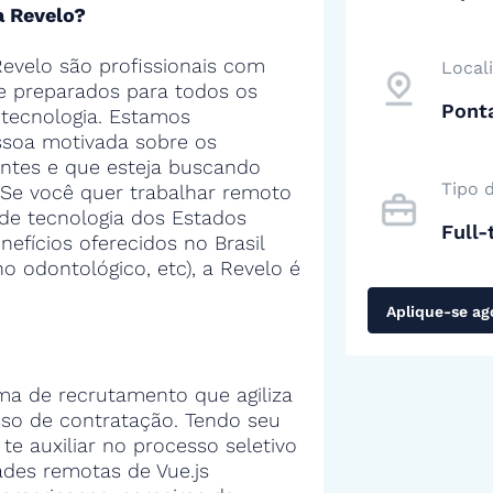
a Revelo?
evelo são profissionais com
Local
 e preparados para todos os
Pont
tecnologia. Estamos
soa motivada sobre os
entes e que esteja buscando
Tipo 
 Se você quer trabalhar remoto
de tecnologia dos Estados
Full-
efícios oferecidos no Brasil
no odontológico, etc), a Revelo é
Aplique-se ag
ma de recrutamento que agiliza
sso de contratação. Tendo seu
 te auxiliar no processo seletivo
des remotas de Vue.js