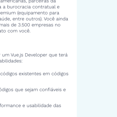
americanas, parceiras da
 a burocracia contratual e
premium (equipamento para
aúde, entre outros). Você ainda
a mais de 3.500 empresas no
ato com você.
um Vue.js Developer que terá
bilidades:
s códigos existentes em códigos
ódigos que sejam confiáveis e
rformance e usabilidade das