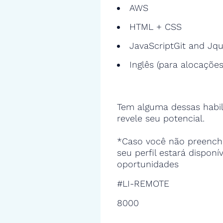
AWS
HTML + CSS
JavaScriptGit and Jq
Inglês (para alocações
Tem alguma dessas habil
revele seu potencial.
*Caso você não preencha
seu perfil estará disponí
oportunidades
#LI-REMOTE
8000