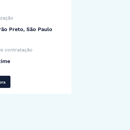
ização
rão Preto, São Paulo
de contratação
time
ora