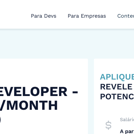
Para Devs
Para Empresas
Conte
APLIQU
REVELE
EVELOPER -
POTENC
 /MONTH
)
Salári
A par