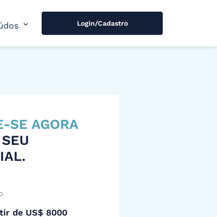
Login/Cadastro
expand_more
údos
E-SE AGORA
 SEU
IAL.
o
tir de US$ 8000