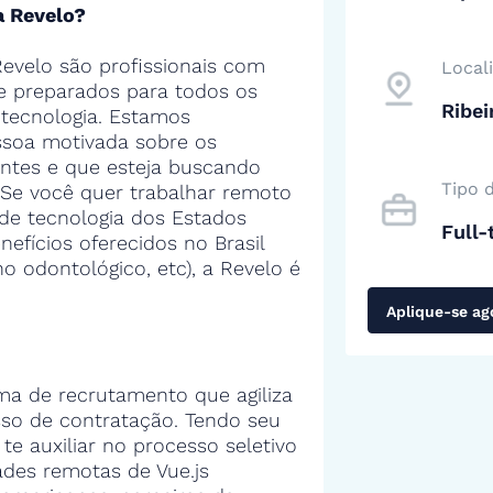
a Revelo?
evelo são profissionais com
Local
 e preparados para todos os
Ribei
tecnologia. Estamos
soa motivada sobre os
entes e que esteja buscando
Tipo 
 Se você quer trabalhar remoto
de tecnologia dos Estados
Full-
efícios oferecidos no Brasil
no odontológico, etc), a Revelo é
Aplique-se ag
ma de recrutamento que agiliza
sso de contratação. Tendo seu
 te auxiliar no processo seletivo
des remotas de Vue.js